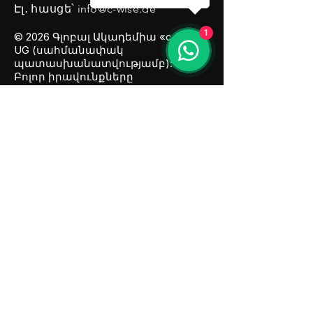
Էլ․ հասցե՝
info@c-wise.de
1
© 2026 Գլոբալ Ակադեմիա «c-Wise»
UG (սահմանափակ
պատասխանատվությամբ):
Բոլոր իրավունքները
պաշտպանված են։
ՏՊ
ԸՊԴ
Իմպրեսում
Cookies
Կապ