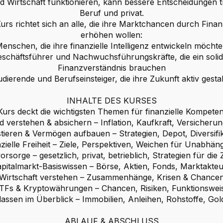
 Wirtschaft funktionieren, kann bessere Entscheidungen t
Beruf und privat.
urs richtet sich an alle, die ihre Marktchancen durch Fina
erhöhen wollen:
enschen, die ihre finanzielle Intelligenz entwickeln möcht
schäftsführer und Nachwuchsführungskräfte, die ein soli
Finanzverständnis brauchen
dierende und Berufseinsteiger, die ihre Zukunft aktiv gesta
INHALTE DES KURSES
Kurs deckt die wichtigsten Themen für finanzielle Kompeten
d verstehen & absichern – Inflation, Kaufkraft, Versicheru
tieren & Vermögen aufbauen – Strategien, Depot, Diversifi
zielle Freiheit – Ziele, Perspektiven, Weichen für Unabhäng
orsorge – gesetzlich, privat, betrieblich, Strategien für die
pitalmarkt-Basiswissen – Börse, Aktien, Fonds, Marktakte
Wirtschaft verstehen – Zusammenhänge, Krisen & Chance
TFs & Kryptowährungen – Chancen, Risiken, Funktionswei
assen im Überblick – Immobilien, Anleihen, Rohstoffe, Gold
ABLAUF & ABSCHLUSS