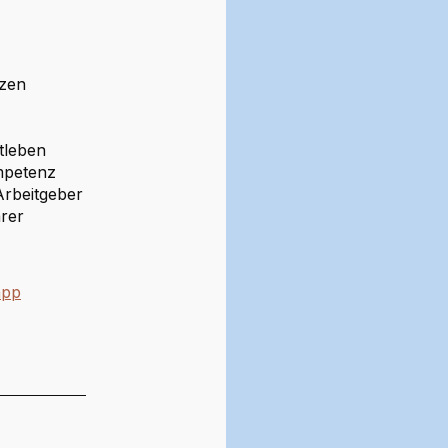
nzen
tleben
mpetenz
Arbeitgeber
arer
app