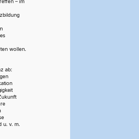
reffen – im
nzbildung
en
des
lten wollen.
z ab:
ngen
kation
igkeit
 Zukunft
ure
n
se
 u. v. m.