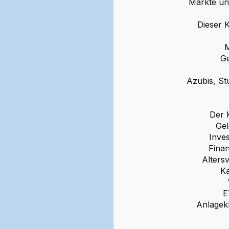
Märkte und
Dieser K
M
Ge
Azubis, Stu
Der 
Gel
Inves
Finan
Altersv
Ka
E
Anlagekl