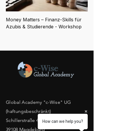
Money Matters – Finanz-Skills für
Azubis & Studierende - Workshop
​Global Academy "c-Wise" UG
(haftungsbeschränkt)
Schillerstraße 41 C
How can we help you?
39108 Magdeburg