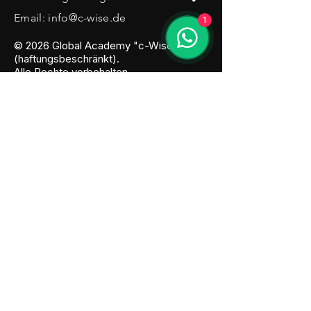
Email:
info@c-wise.de
1
© 2026 Global Academy "c-Wise" UG
(haftungsbeschränkt).
Alle Rechte vorbehalten
Datenschutz
AGB
Impressum
Cookies
Kontakt