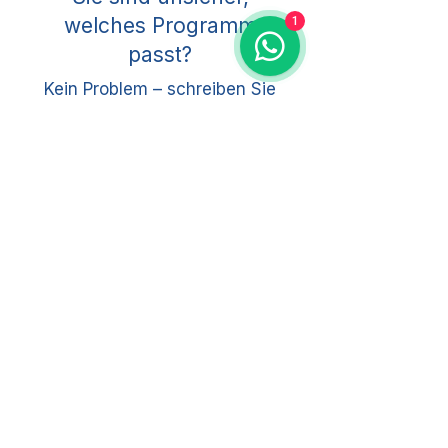
Format werden individuell auf Bedarf 
welches Programm
1
und Rahmenbedingungen 
passt?
abgestimmt.
Kein Problem – schreiben Sie
uns kurz. Wir empfehlen Ihnen
den passenden Einstieg.
Beratung anfragen
​Global Academy "c-Wise" UG