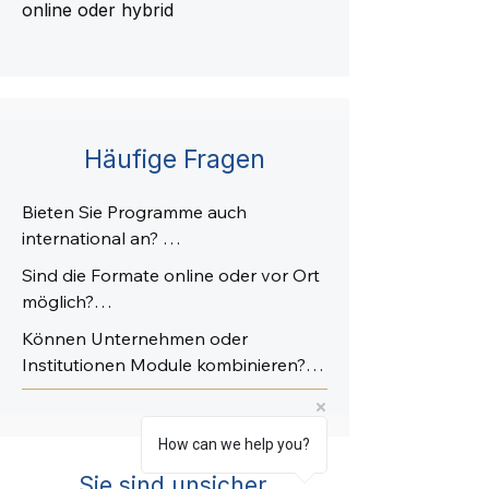
online oder hybrid
Häufige Fragen
Bieten Sie Programme auch 
international an? 

Sind die Formate online oder vor Ort 
Ja. Unsere Programme sind 
möglich?

mehrsprachig konzipiert und können 
Können Unternehmen oder 
international durchgeführt werden. 
Beides ist möglich. Wir bieten Online-
Institutionen Module kombinieren?

Ein Großteil der Formate ist online 
Formate, hybride Modelle sowie – je 
verfügbar und somit weltweit 
nach Kontext – auch 
Ja. Unsere Programme sind modular 
umsetzbar.
Präsenzveranstaltungen an. Das 
aufgebaut und lassen sich flexibel 
How can we help you?
Format wird passend zur Zielgruppe 
kombinieren. Inhalte, Umfang und 
Sie sind unsicher,
und Zielsetzung gewählt.